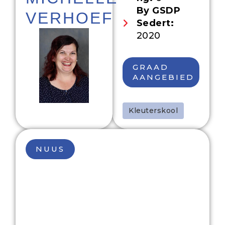
By GSDP
VERHOEF
Sedert:
2020
GRAAD
AANGEBIED
Kleuterskool
NUUS