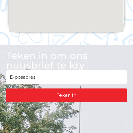
Teken in om ons
nuusbrief te kry
Teken In