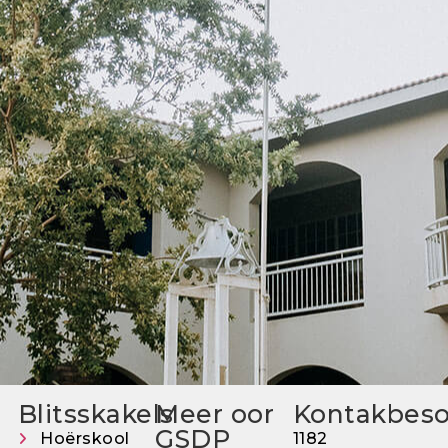
Blitsskakels
Meer oor
Kontakbes
GSDP
Hoërskool
1182