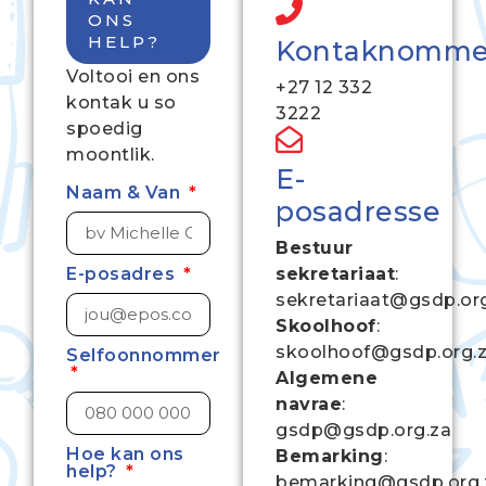
ONS
HELP?
Kontaknomme
Voltooi en ons
+27 12 332
kontak u so
3222
spoedig
moontlik.
E-
Naam & Van
posadresse
Bestuur
E-posadres
sekretariaat
:
sekretariaat@gsdp.or
Skoolhoof
:
skoolhoof@gsdp.org.
Selfoonnommer
Algemene
navrae
:
gsdp@gsdp.org.za
Hoe kan ons
Bemarking
:
help?
bemarking@gsdp.org.