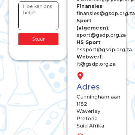
Finansies
:
finansies@gsdp.org.z
Sport
(algemeen)
:
sport@gsdp.org.za
Stuur
HS Sport
:
hssport@gsdp.org.za
Webwerf
:
it@gsdp.org.za
Adres
Cunninghamlaan
1182
Waverley
Pretoria
Suid Afrika