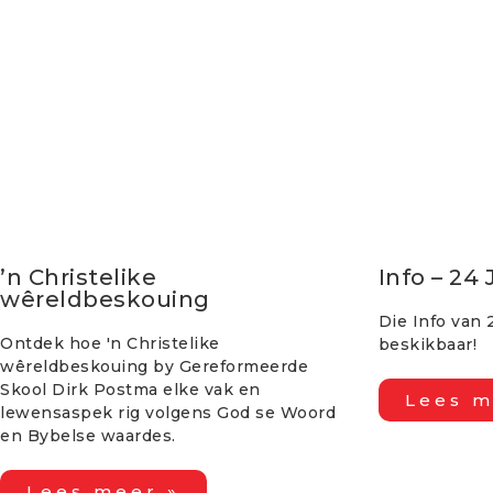
’n Christelike
Info – 24 
wêreldbeskouing
Die Info van 
Ontdek hoe 'n Christelike
beskikbaar!
wêreldbeskouing by Gereformeerde
Skool Dirk Postma elke vak en
Lees m
lewensaspek rig volgens God se Woord
en Bybelse waardes.
Lees meer »