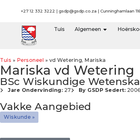
+27 12 332 3222 |
gsdp@gsdp.co.za
| Cunninghamlaan 118
Tuis
Algemeen
Hoërsko
Tuis
»
Personeel
»
vd Wetering, Mariska
Mariska vd Wetering
BSc Wiskundige Wetenska
Jare Ondervinding:
27
By GSDP Sedert:
200
Vakke Aangebied
Wiskunde »