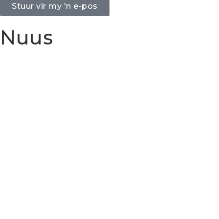
Stuur vir my 'n e-pos
Nuus