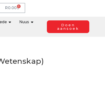
0
R
0.00
lede
Nuus
Doen
aansoek
Wetenskap)