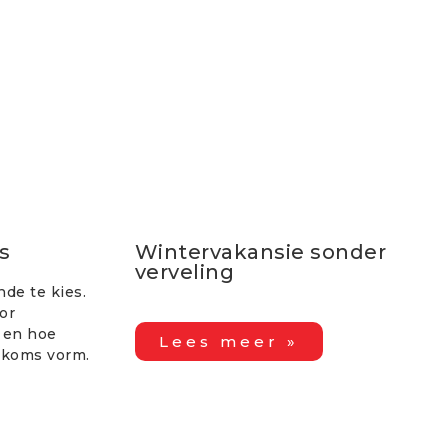
s
Wintervakansie sonder
verveling
nde te kies.
or
e en hoe
Lees meer »
oekoms vorm.