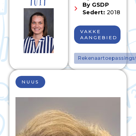
TOIT
By GSDP
Sedert:
2018
VAKKE
AANGEBIED
Rekenaartoepassingst
NUUS