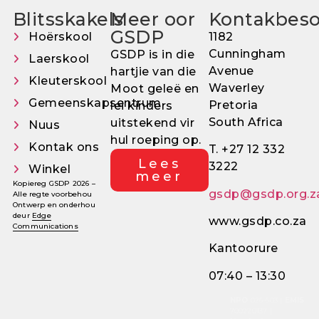
Blitsskakels
Meer oor
Kontakbes
GSDP
Hoërskool
1182
Cunningham
GSDP is in die
Laerskool
Avenue
hartjie van die
Kleuterskool
Waverley
Moot geleë en
Gemeenskapsentrum
Pretoria
lei kinders
South Africa
uitstekend vir
Nuus
hul roeping op.
Kontak ons
T. +27 12 332
Lees
3222
Winkel
meer
Kopiereg GSDP 2026 –
gsdp@gsdp.org.z
Alle regte voorbehou
Ontwerp en onderhou
deur
Edge
www.gsdp.co.za
Communications
Kantoorure
07:40 – 13:30
NPO
026-603 |
EMIS
700220137 |