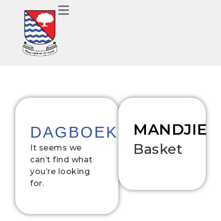
MANDJIE
DAGBOEKE
Basket
It seems we
can’t find what
you’re looking
for.