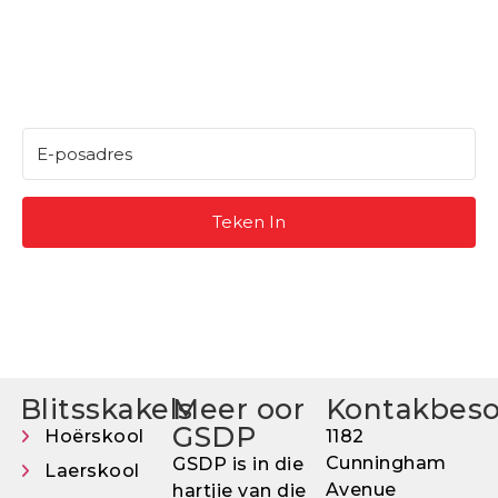
Teken in om ons
nuusbrief te kry
Teken In
Blitsskakels
Meer oor
Kontakbes
GSDP
Hoërskool
1182
Cunningham
GSDP is in die
Laerskool
Avenue
hartjie van die