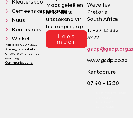
Kleuterskool
Waverley
Moot geleë en
Gemeenskapsentrum
Pretoria
lei kinders
South Africa
uitstekend vir
Nuus
hul roeping op.
Kontak ons
T. +27 12 332
Lees
3222
Winkel
meer
Kopiereg GSDP 2026 –
gsdp@gsdp.org.z
Alle regte voorbehou
Ontwerp en onderhou
deur
Edge
www.gsdp.co.za
Communications
Kantoorure
07:40 – 13:30
NPO
026-603 |
EMIS
700220137 |
Umalusi
16
SCH01 00125