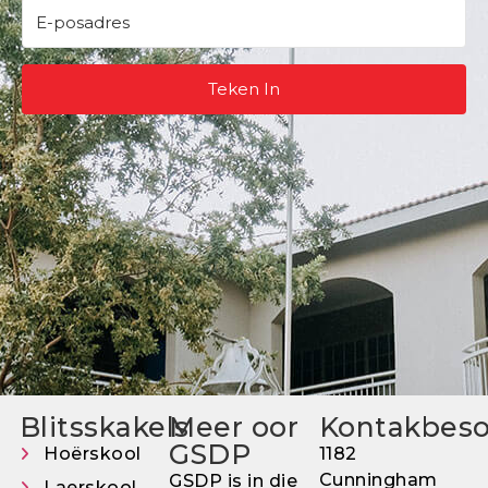
Teken In
Blitsskakels
Meer oor
Kontakbes
GSDP
Hoërskool
1182
Cunningham
GSDP is in die
Laerskool