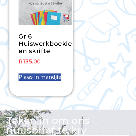
Gr 6
Huiswerkboekie
en skrifte
R
135.00
Plaas in mandjie
Teken in om ons
nuusbrief te kry