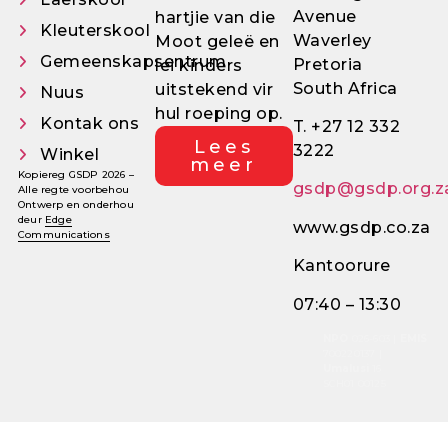
Avenue
hartjie van die
Kleuterskool
Waverley
Moot geleë en
Gemeenskapsentrum
Pretoria
lei kinders
South Africa
uitstekend vir
Nuus
hul roeping op.
Kontak ons
T. +27 12 332
Lees
3222
Winkel
meer
Kopiereg GSDP 2026 –
gsdp@gsdp.org.z
Alle regte voorbehou
Ontwerp en onderhou
deur
Edge
www.gsdp.co.za
Communications
Kantoorure
07:40 – 13:30
NPO
026-603 |
EMIS
700220137 |
Umalusi
16
SCH01 00125