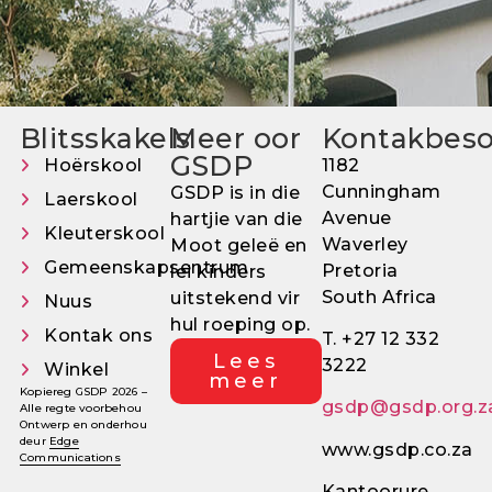
Blitsskakels
Meer oor
Kontakbes
GSDP
Hoërskool
1182
Cunningham
GSDP is in die
Laerskool
Avenue
hartjie van die
Kleuterskool
Waverley
Moot geleë en
Gemeenskapsentrum
Pretoria
lei kinders
South Africa
uitstekend vir
Nuus
hul roeping op.
Kontak ons
T. +27 12 332
Lees
3222
Winkel
meer
Kopiereg GSDP 2026 –
gsdp@gsdp.org.z
Alle regte voorbehou
Ontwerp en onderhou
deur
Edge
www.gsdp.co.za
Communications
Kantoorure