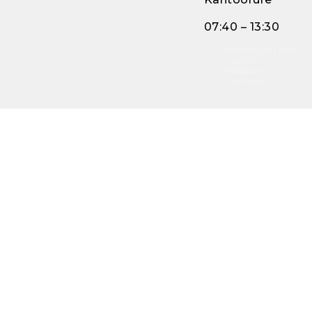
07:40 – 13:30
NPO
026-603 |
EMIS
700220137 |
Umalusi
16
SCH01 00125