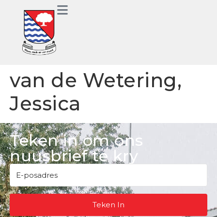
van de Wetering,
Jessica
Teken in om ons
nuusbrief te kry
Teken In